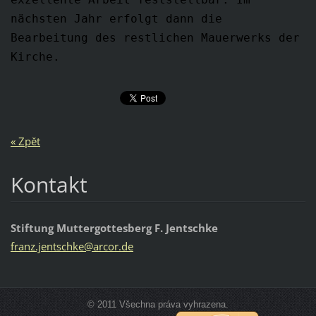
nächsten Jahr erfolgt dann die
Bearbeitung des restlichen Mauerwerks der
Kirche.
« Zpět
Kontakt
Stiftung Muttergottesberg F. Jentschke
franz.je
ntschke@
arcor.de
© 2011 Všechna práva vyhrazena.