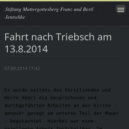
Stiftung Muttergottesberg Franz und Bertl
Jentschke
Fahrt nach Triebsch am
13.8.2014
07.09.2014 17:42
Es wurde seitens des Vorsitzenden und
Herrn Vencl die besprochenen und
durchgeführten Arbeiten an der Kirche -
genauer gesagt am unteren Teil der Mauer
- begutachtet. Hierbei war eine
exzellente Arbeit feststellbar. Im